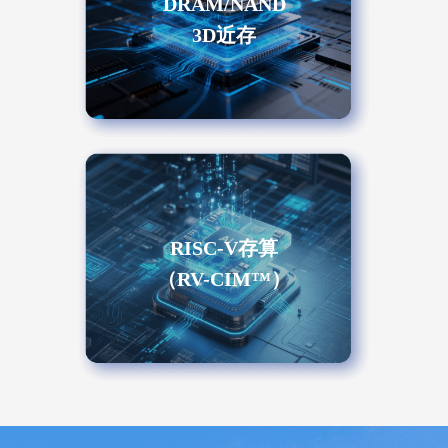
DRAM/NAND
3D近存
RISC-V存算
（RV-CIM™）