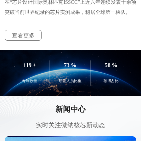
在“芯片设计国际奥林匹克ISSCC”上近六年连续发表十余项
突破当前世界纪录的芯片实测成果，稳居全球第一梯队。
查看更多
120
+
74
%
58
%
专利数量
研发人员比重
硕博占比
新闻中心
实时关注微纳核芯新动态